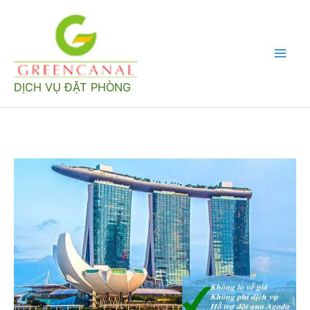
Nhảy
tới
nội
Mai
dung
DỊCH VỤ ĐẶT PHÒNG
Men