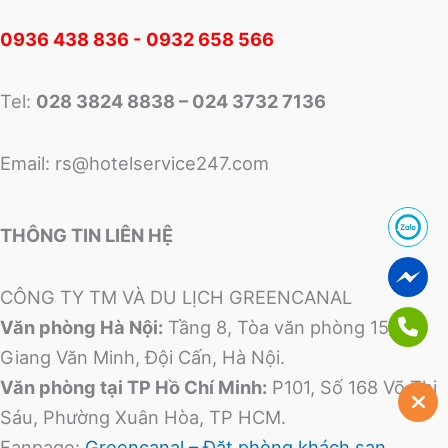
0
936 438 836 - 0932 658 566
Tel:
028 3824 8838 – 024 3732 7136
Email:
rs@hotelservice247.com
THÔNG TIN LIÊN HỆ
CÔNG TY TM VÀ DU LỊCH GREENCANAL
Văn phòng Hà Nội:
Tầng 8, Tòa văn phòng 15/52
Giang Văn Minh, Đội Cấn, Hà Nội.
Văn phòng tại TP Hồ Chí Minh:
P101, Số 168 Võ Thị
Sáu, Phường Xuân Hòa, TP HCM.
Fanpage:
Greencanal – Đặt phòng khách sạn