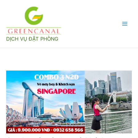
Nhảy
tới
nội
Mai
dung
DỊCH VỤ ĐẶT PHÒNG
Men