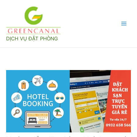
Nhảy
tới
nội
Mai
dung
DỊCH VỤ ĐẶT PHÒNG
Men