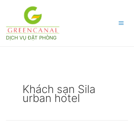
Nhảy
tới
nội
Mai
dung
DỊCH VỤ ĐẶT PHÒNG
Men
Khách sạn Sila
urban hotel