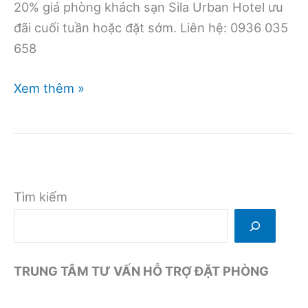
20% giá phòng khách sạn Sila Urban Hotel ưu
đãi cuối tuần hoặc đặt sớm. Liên hệ: 0936 035
658
Giá
Xem thêm »
phòng
Sila
urban
hotel
–
Tìm kiếm
Ưu
đãi
cuối
TRUNG TÂM TƯ VẤN HỖ TRỢ ĐẶT PHÒNG
tuần,
đặt