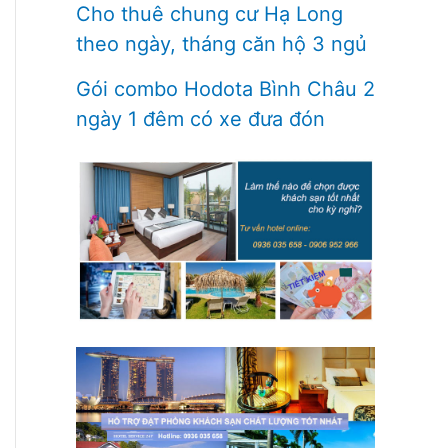
Cho thuê chung cư Hạ Long
theo ngày, tháng căn hộ 3 ngủ
Gói combo Hodota Bình Châu 2
ngày 1 đêm có xe đưa đón