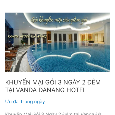
giảm
giá
đặt
phòng
40%
tại
Eden
Resort
Phú
Quốc
KHUYẾN MẠI GÓI 3 NGÀY 2 ĐÊM
TẠI VANDA DANANG HOTEL
Ưu đãi trong ngày
Khuyến Mại Gói 3 Ngày 2 Đêm tại Vanda Đà