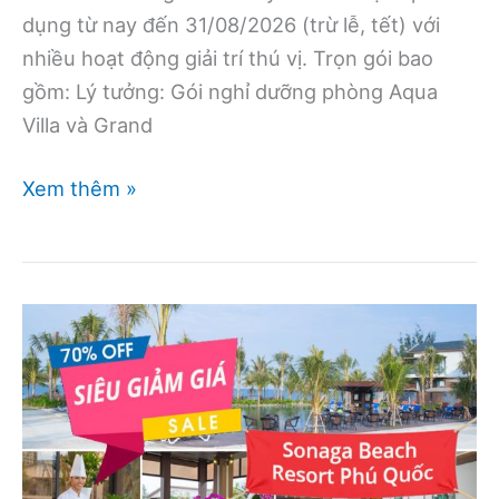
dụng từ nay đến 31/08/2026 (trừ lễ, tết) với
nhiều hoạt động giải trí thú vị. Trọn gói bao
gồm: Lý tưởng: Gói nghỉ dưỡng phòng Aqua
Villa và Grand
Gói
Xem thêm »
nghỉ
dưỡng
2
ngày
1
đêm
ở
Minera
Bình