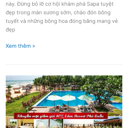
này. Đừng bỏ lỡ cơ hội khám phá Sapa tuyệt
đẹp trong màn sương sớm, chào đón bông
tuyết và những bông hoa đóng băng mang vẻ
đẹp
Giảm
Xem thêm »
giá
khuyến
mãi
20%
đặt
phòng
tại
Sapa
Highland