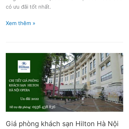
có ưu đãi tốt nhất.
Combo
Xem thêm »
Bình
Châu
Hồ
Tràm
2
ngày
1
đêm
Minera
Seava
Giá phòng khách sạn Hilton Hà Nội