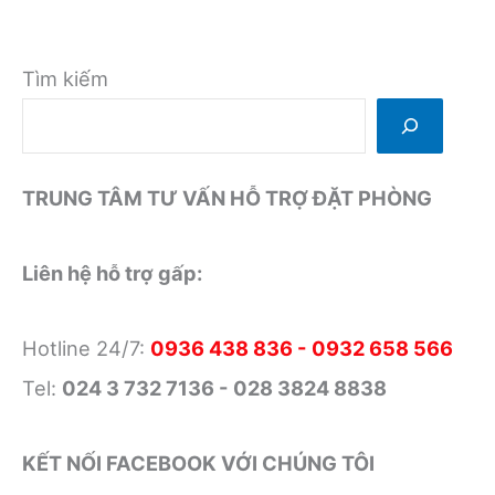
dẫn
tại
Saphir
Tìm kiếm
Đà
Lạt
Hotel
TRUNG TÂM TƯ VẤN HỖ TRỢ ĐẶT PHÒNG
4
sao
Liên hệ hỗ trợ gấp:
Hotline 24/7:
0936 438 836 - 0932 658 566
Tel:
024 3 732 7136 - 028 3824 8838
KẾT NỐI FACEBOOK VỚI CHÚNG TÔI