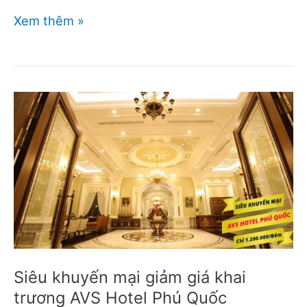
Cập
Xem thêm »
nhập
khuyến
mãi
phòng,
villa
tại
Sonaga
Beach
Resort
Phú
Quốc
Siêu khuyến mại giảm giá khai
trương AVS Hotel Phú Quốc