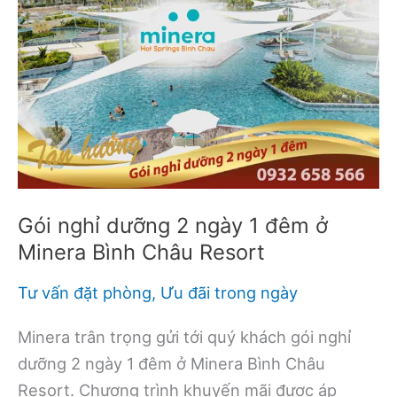
Hilton
Hà
Nội
(2022)
từ
1.855.000đ
Gói nghỉ dưỡng 2 ngày 1 đêm ở
Minera Bình Châu Resort
Tư vấn đặt phòng
,
Ưu đãi trong ngày
Minera trân trọng gửi tới quý khách gói nghỉ
dưỡng 2 ngày 1 đêm ở Minera Bình Châu
Resort. Chương trình khuyến mãi được áp