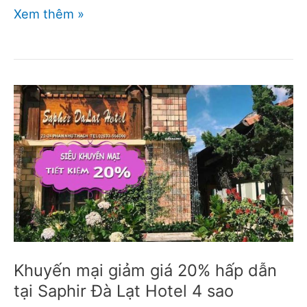
Combo
Xem thêm »
3
ngày
2
đêm
siêu
khuyến
mại
Swiss-
Belresort
Tuyền
Lâm
Đà
Khuyến mại giảm giá 20% hấp dẫn
Lạt
tại Saphir Đà Lạt Hotel 4 sao