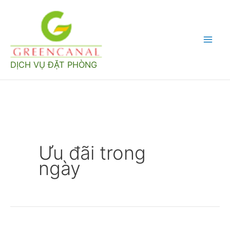
Nhảy
tới
nội
Mai
dung
DỊCH VỤ ĐẶT PHÒNG
Men
Ưu đãi trong
ngày