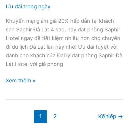
Ưu đãi trong ngày
Khuyến mại giảm giá 20% hấp dẫn tại khách
sạn Saphir Đà Lạt 4 sao, hãy đặt phòng Saphir
Hotel ngay để tiết kiệm nhiều hơn cho chuyến
đi du lịch Đà Lạt lần này nhé! Ưu đãi tuyệt vời
dành cho khách của Đại lý đặt phòng Saphir Đà
Lạt Hotel với giá phòng
Khuyến
Xem thêm »
mại
giảm
giá
20%
1
2
Kế tiếp
→
hấp