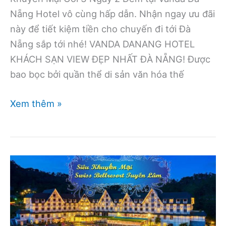
Nẵng Hotel vô cùng hấp dẫn. Nhận ngay ưu đãi
này để tiết kiệm tiền cho chuyến đi tới Đà
Nẵng sắp tới nhé! VANDA DANANG HOTEL
KHÁCH SẠN VIEW ĐẸP NHẤT ĐÀ NẴNG! Được
bao bọc bởi quần thể di sản văn hóa thế
KHUYẾN
Xem thêm »
MẠI
GÓI
3
NGÀY
2
ĐÊM
TẠI
VANDA