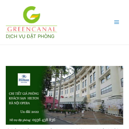
Nhảy
tới
nội
Mai
dung
DỊCH VỤ ĐẶT PHÒNG
Men