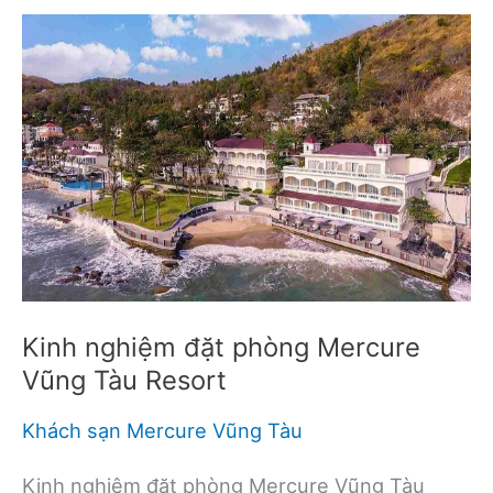
lịch
suối
nước
nóng
Bình
Châu
Minera
cập
nhật
Kinh nghiệm đặt phòng Mercure
Vũng Tàu Resort
Khách sạn Mercure Vũng Tàu
Kinh nghiệm đặt phòng Mercure Vũng Tàu