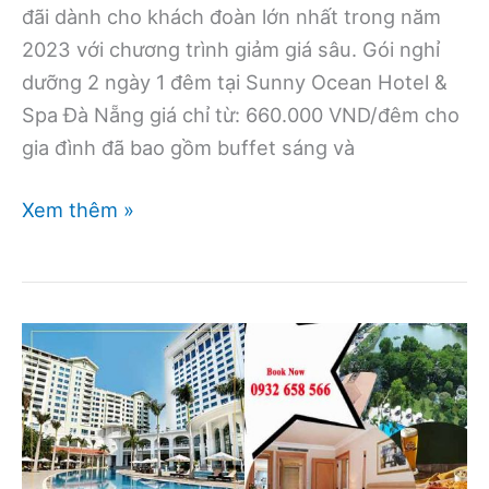
đãi dành cho khách đoàn lớn nhất trong năm
2023 với chương trình giảm giá sâu. Gói nghỉ
dưỡng 2 ngày 1 đêm tại Sunny Ocean Hotel &
Spa Đà Nẵng giá chỉ từ: 660.000 VND/đêm cho
gia đình đã bao gồm buffet sáng và
Sunny
Xem thêm »
Ocean
Hotel
&
Spa
Đà
Nẵng
–
Ưu