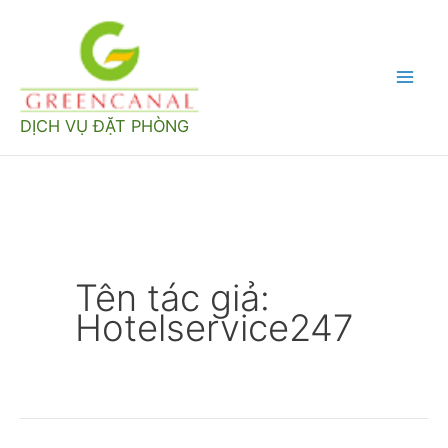
Nhảy
tới
nội
Mai
dung
DỊCH VỤ ĐẶT PHÒNG
Men
Tên tác giả:
Hotelservice247