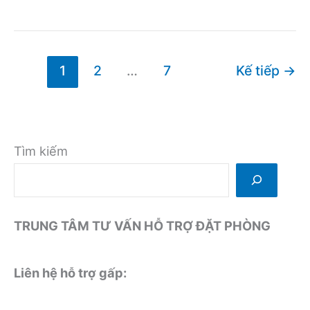
thiệu
về
khách
sạn
1
2
…
7
Kế tiếp
→
Daewoo
Hà
Nội
Tìm kiếm
TRUNG TÂM TƯ VẤN HỖ TRỢ ĐẶT PHÒNG
Liên hệ hỗ trợ gấp: