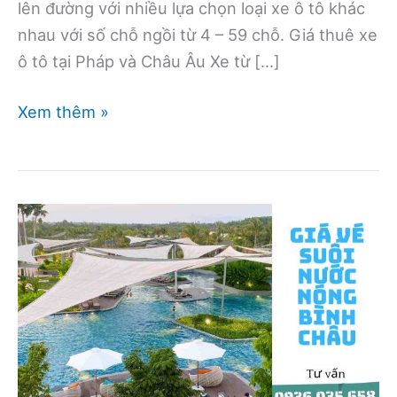
lên đường với nhiều lựa chọn loại xe ô tô khác
nhau với số chỗ ngồi từ 4 – 59 chỗ. Giá thuê xe
ô tô tại Pháp và Châu Âu Xe từ […]
Cho
Xem thêm »
thuê
xe
ô
tô
có
lái
tại
Paris,
Pháp
và