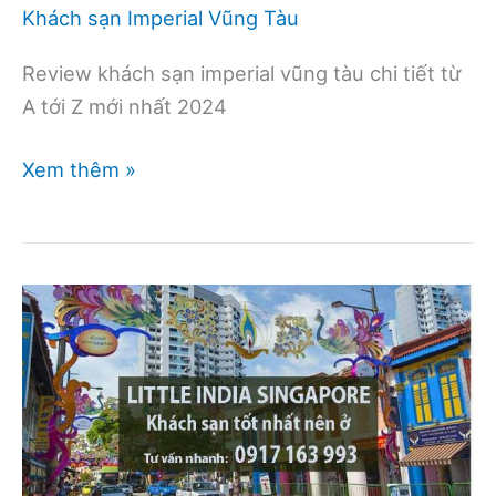
Khách sạn Imperial Vũng Tàu
Review khách sạn imperial vũng tàu chi tiết từ
A tới Z mới nhất 2024
Review
Xem thêm »
khách
sạn
Imperial
Vũng
Tàu
–
Châu
Âu
thu