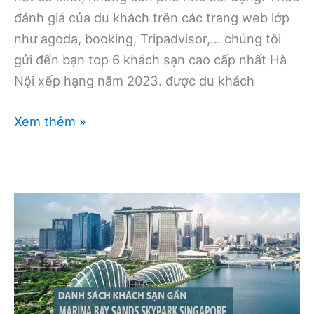
đánh giá của du khách trên các trang web lớp
như agoda, booking, Tripadvisor,… chúng tôi
gửi đến bạn top 6 khách sạn cao cấp nhất Hà
Nội xếp hạng năm 2023. được du khách
Top
Xem thêm »
6
khách
sạn
cao
cấp
nhất
Hà
Nội
xếp