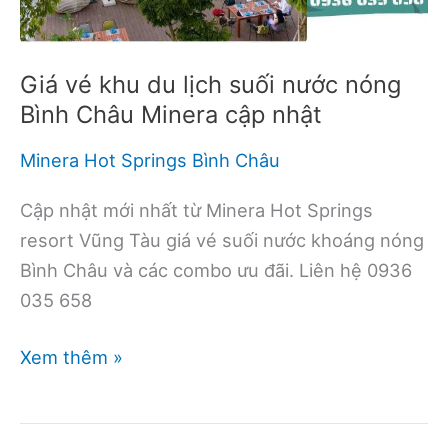
Châu
Âu
uy
Giá vé khu du lịch suối nước nóng
tín
Bình Châu Minera cập nhật
Minera Hot Springs Bình Châu
Cập nhật mới nhất từ Minera Hot Springs
resort Vũng Tàu giá vé suối nước khoáng nóng
Bình Châu và các combo ưu đãi. Liên hệ 0936
035 658
Giá
Xem thêm »
vé
khu
du