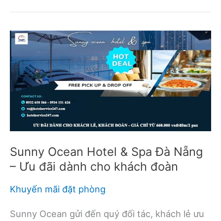
gần
Marina
Bay
Sands
Skypark
Singapore
nên
ở
Sunny Ocean Hotel & Spa Đà Nẵng
– Ưu đãi dành cho khách đoàn
Khuyến mãi đặt phòng
Sunny Ocean gửi đến quý đối tác, khách lẻ ưu