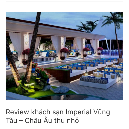
&
spa
Vũng
Tàu
review
2024
Review khách sạn Imperial Vũng
Tàu – Châu Âu thu nhỏ