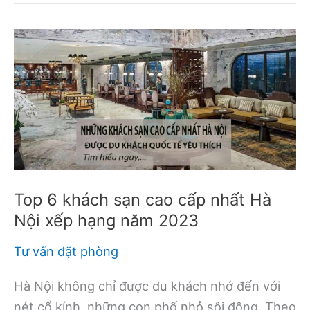
Little
India
Singapore
từ
3
sao
nên
ở
Top 6 khách sạn cao cấp nhất Hà
Nội xếp hạng năm 2023
Tư vấn đặt phòng
Hà Nội không chỉ được du khách nhớ đến với
nét cổ kính, những con phố nhỏ sôi động. Theo