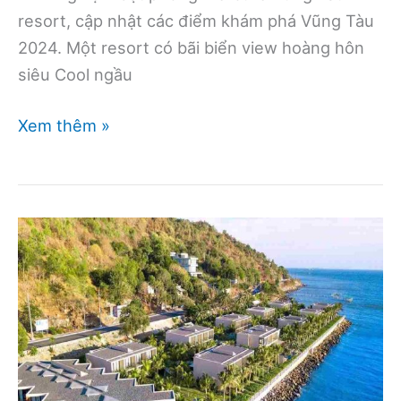
resort, cập nhật các điểm khám phá Vũng Tàu
2024. Một resort có bãi biển view hoàng hôn
siêu Cool ngầu
Kinh
Xem thêm »
nghiệm
đặt
phòng
Mercure
Vũng
Tàu
Resort