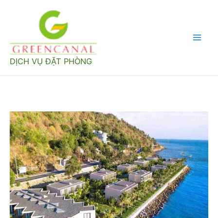
Nhảy
tới
nội
Mai
dung
DỊCH VỤ ĐẶT PHÒNG
Men