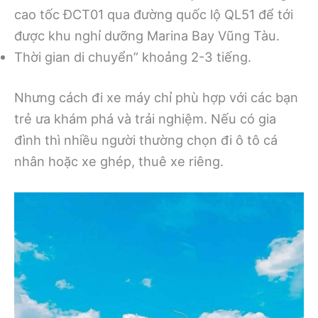
cao tốc ĐCT01 qua đường quốc lộ QL51 để tới
được khu nghỉ dưỡng Marina Bay Vũng Tàu.
Thời gian di chuyển” khoảng 2-3 tiếng.
Nhưng cách đi xe máy chỉ phù hợp với các bạn
trẻ ưa khám phá và trải nghiệm. Nếu có gia
đình thì nhiều người thường chọn đi ô tô cá
nhân hoặc xe ghép, thuê xe riêng.