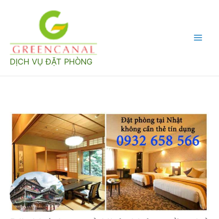
Nhảy
tới
nội
Mai
dung
DỊCH VỤ ĐẶT PHÒNG
Men