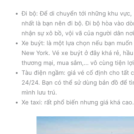
Đi bộ: Để di chuyển tới những khu vực,
nhất là bạn nên đi bộ. Đi bộ hòa vào d
nhận sự xô bồ, vội vã của người dân nơi
Xe buýt: là một lựa chọn nếu bạn muốn t
New York. Vé xe buýt ở đây khá rẻ, hầu
thương mại, mua sắm,… vô cùng tiện lợ
Tàu điện ngầm: giá vé cố định cho tất
24/24. Bạn có thể sử dùng bản đồ để t
mình lưu trú.
Xe taxi: rất phổ biến nhưng giá khá cao.