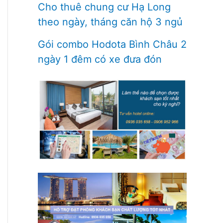
Cho thuê chung cư Hạ Long
theo ngày, tháng căn hộ 3 ngủ
Gói combo Hodota Bình Châu 2
ngày 1 đêm có xe đưa đón