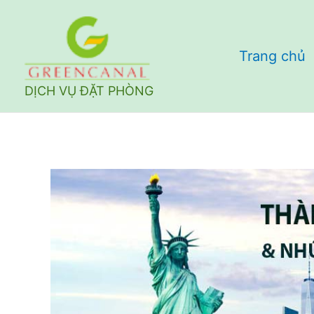
Nhảy
tới
Trang chủ
nội
dung
DỊCH VỤ ĐẶT PHÒNG