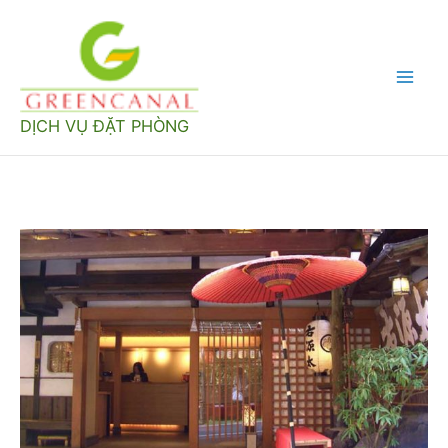
Nhảy
tới
nội
Mai
dung
DỊCH VỤ ĐẶT PHÒNG
Men