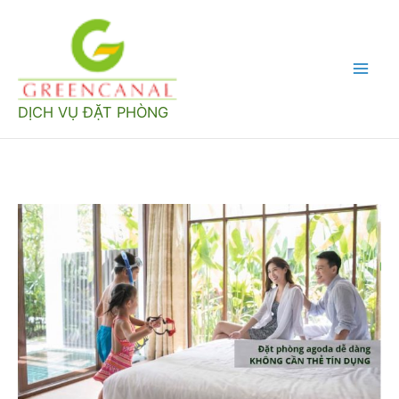
Nhảy
tới
nội
Mai
dung
DỊCH VỤ ĐẶT PHÒNG
Men