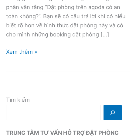
phân vân rằng “Đặt phòng trên agoda có an
toàn không?”. Bạn sẽ có câu trả lời khi có hiểu
biết rõ hơn về hình thức đặt phòng này và có
cho mình những booking đặt phòng […]
Đặt
Xem thêm »
phòng
trên
Agoda
có
an
Tìm kiếm
toàn
không?
TRUNG TÂM TƯ VẤN HỖ TRỢ ĐẶT PHÒNG