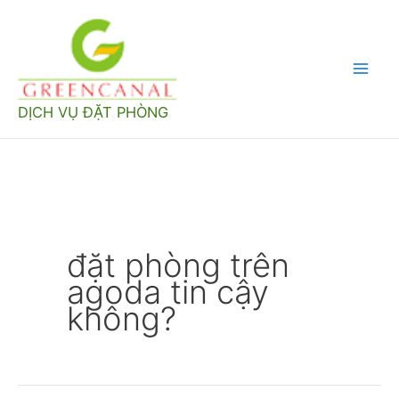
Nhảy
tới
nội
Mai
dung
DỊCH VỤ ĐẶT PHÒNG
Men
đặt phòng trên
agoda tin cậy
không?