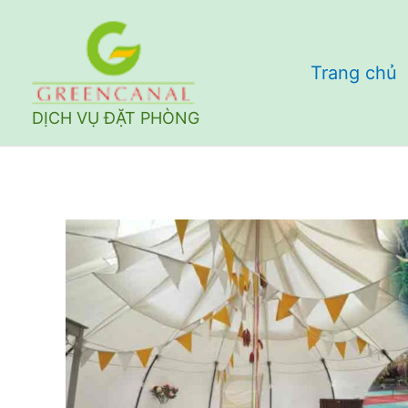
Nhảy
tới
Trang chủ
nội
dung
DỊCH VỤ ĐẶT PHÒNG