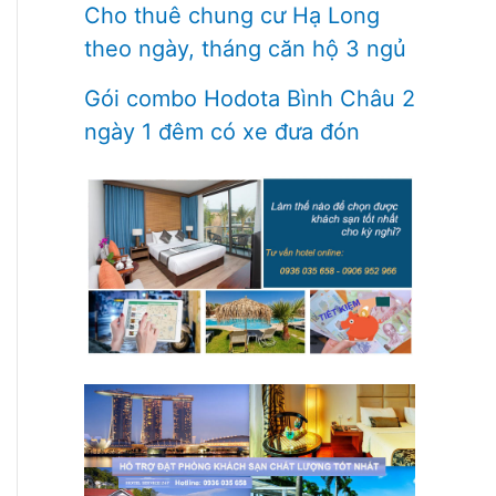
Cho thuê chung cư Hạ Long
theo ngày, tháng căn hộ 3 ngủ
Gói combo Hodota Bình Châu 2
ngày 1 đêm có xe đưa đón