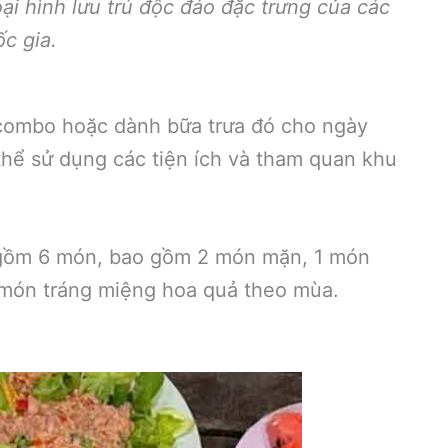
oại hình lưu trú độc đáo đặc trưng của các
c gia.
 combo hoặc dành bữa trưa đó cho ngày
thể sử dụng các tiện ích và tham quan khu
 gồm 6 món, bao gồm 2 món mặn, 1 món
1 món tráng miệng hoa quả theo mùa.