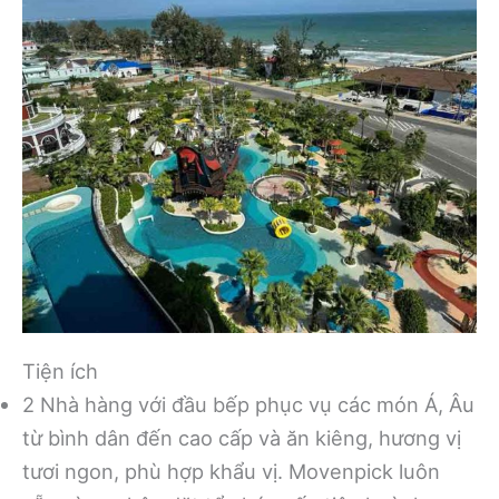
Tiện ích
2 Nhà hàng với đầu bếp phục vụ các món Á, Âu
từ bình dân đến cao cấp và ăn kiêng, hương vị
tươi ngon, phù hợp khẩu vị. Movenpick luôn