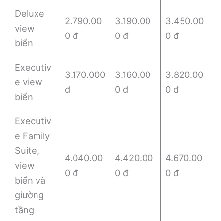
Deluxe
2.790.00
3.190.00
3.450.00
view
0 đ
0 đ
0 đ
biển
Executiv
3.170.000
3.160.00
3.820.00
e view
đ
0 đ
0 đ
biển
Executiv
e Family
Suite,
4.040.00
4.420.00
4.670.00
view
0 đ
0 đ
0 đ
biển và
giường
tầng