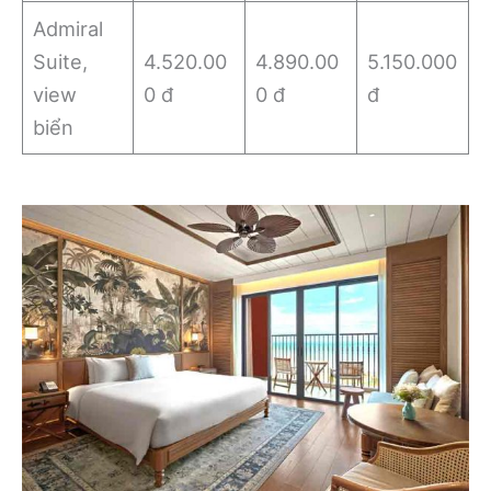
Admiral
Suite,
4.520.00
4.890.00
5.150.000
view
0 đ
0 đ
đ
biển