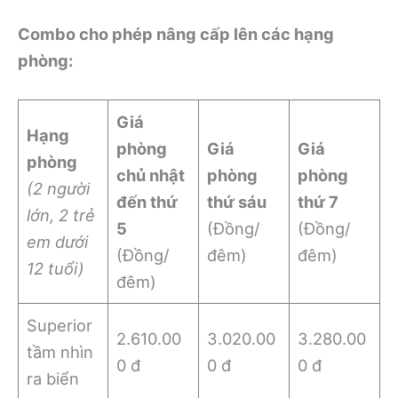
Combo cho phép nâng cấp lên các hạng
phòng:
Giá
Hạng
phòng
Giá
Giá
phòng
chủ nhật
phòng
phòng
(2 người
đến thứ
thứ sáu
thứ 7
lớn, 2 trẻ
5
(Đồng/
(Đồng/
em dưới
(Đồng/
đêm)
đêm)
12 tuổi)
đêm)
Superior
2.610.00
3.020.00
3.280.00
tầm nhìn
0 đ
0 đ
0 đ
ra biển