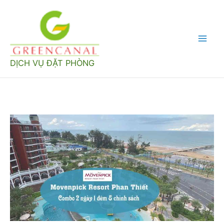
Nhảy
tới
nội
Mai
dung
DỊCH VỤ ĐẶT PHÒNG
Men