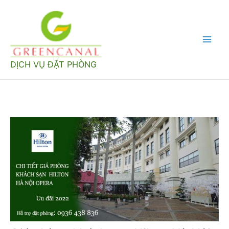
Nhảy
tới
nội
Mai
dung
DỊCH VỤ ĐẶT PHÒNG
Men