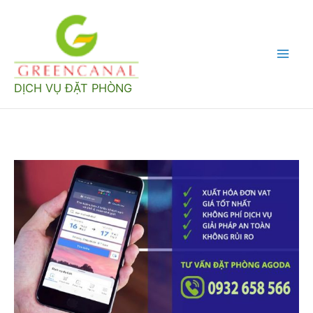
Nhảy
tới
nội
Mai
dung
DỊCH VỤ ĐẶT PHÒNG
Men