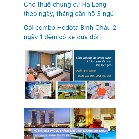
Cho thuê chung cư Hạ Long
theo ngày, tháng căn hộ 3 ngủ
Gói combo Hodota Bình Châu 2
ngày 1 đêm có xe đưa đón