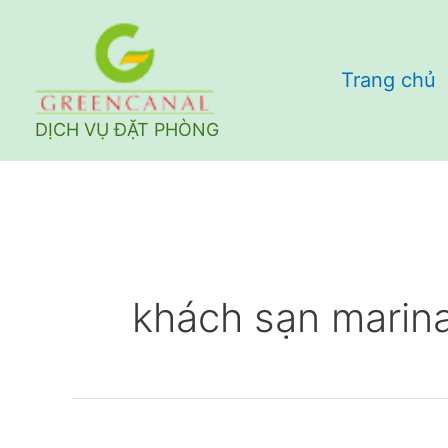
Nhảy
tới
Trang chủ
nội
dung
DỊCH VỤ ĐẶT PHÒNG
khách sạn marin