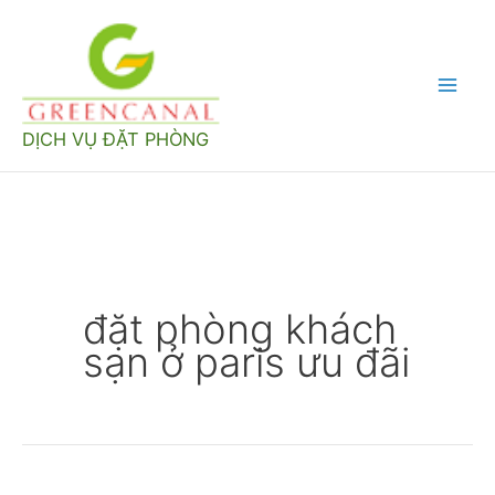
Nhảy
tới
nội
Mai
dung
DỊCH VỤ ĐẶT PHÒNG
Men
đặt phòng khách
sạn ở paris ưu đãi