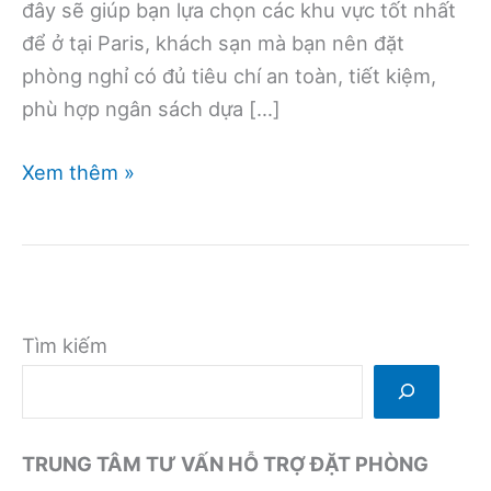
đây sẽ giúp bạn lựa chọn các khu vực tốt nhất
để ở tại Paris, khách sạn mà bạn nên đặt
phòng nghỉ có đủ tiêu chí an toàn, tiết kiệm,
phù hợp ngân sách dựa […]
Kinh
Xem thêm »
nghiệm
đặt
phòng
khách
sạn
Tìm kiếm
ở
Paris,
Pháp
TRUNG TÂM TƯ VẤN HỖ TRỢ ĐẶT PHÒNG
mới