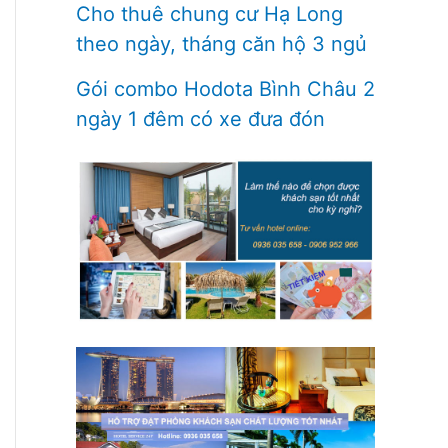
Cho thuê chung cư Hạ Long
theo ngày, tháng căn hộ 3 ngủ
Gói combo Hodota Bình Châu 2
ngày 1 đêm có xe đưa đón