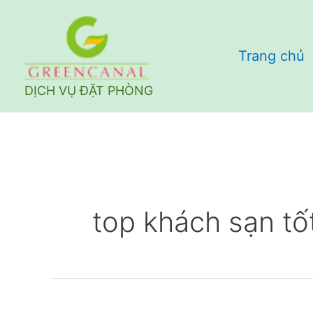
Nhảy
tới
Trang chủ
nội
dung
DỊCH VỤ ĐẶT PHÒNG
top khách sạn tốt