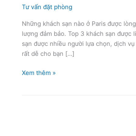
Tư vấn đặt phòng
Những khách sạn nào ở Paris được lòng
lượng đảm bảo. Top 3 khách sạn được l
sạn được nhiều người lựa chọn, dịch vụ t
rất dễ cho bạn […]
Khách
Xem thêm »
sạn
tốt
ở
Paris
–
đặt