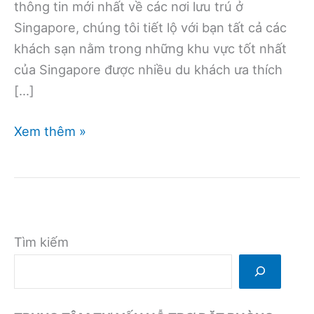
thông tin mới nhất về các nơi lưu trú ở
Singapore, chúng tôi tiết lộ với bạn tất cả các
khách sạn nằm trong những khu vực tốt nhất
của Singapore được nhiều du khách ưa thích
[…]
Nên
Xem thêm »
đặt
khách
sạn
khu
nào
Tìm kiếm
Singapore?