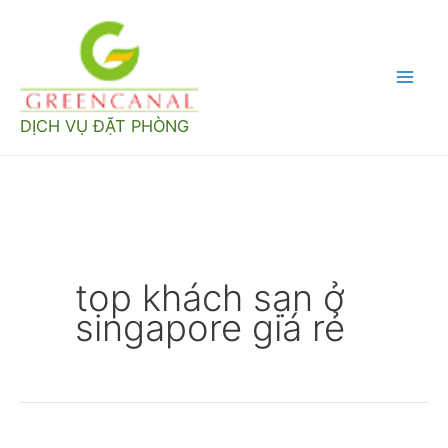
Nhảy
tới
nội
Mai
dung
DỊCH VỤ ĐẶT PHÒNG
Men
top khách sạn ở
singapore giá rẻ