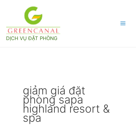
Nhảy
tới
nội
Mai
dung
DỊCH VỤ ĐẶT PHÒNG
Men
giảm giá đặt
phòng sapa
highland resort &
spa