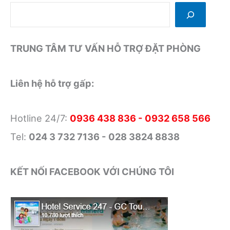
phòng
tại
Sapa
TRUNG TÂM TƯ VẤN HỖ TRỢ ĐẶT PHÒNG
Highland
Resort
&
Liên hệ hỗ trợ gấp:
Spa
Hotline 24/7:
0936 438 836 - 0932 658 566
Tel:
024 3 732 7136 - 028 3824 8838
KẾT NỐI FACEBOOK VỚI CHÚNG TÔI