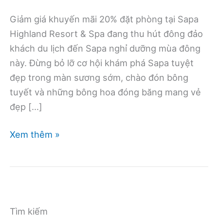
Giảm giá khuyến mãi 20% đặt phòng tại Sapa
Highland Resort & Spa đang thu hút đông đảo
khách du lịch đến Sapa nghỉ dưỡng mùa đông
này. Đừng bỏ lỡ cơ hội khám phá Sapa tuyệt
đẹp trong màn sương sớm, chào đón bông
tuyết và những bông hoa đóng băng mang vẻ
đẹp […]
Giảm
Xem thêm »
giá
khuyến
mãi
20%
đặt
Tìm kiếm