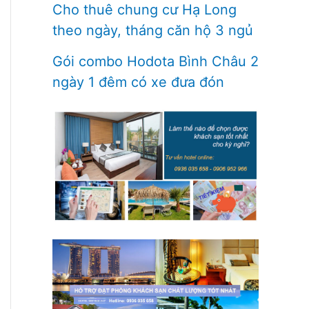
Cho thuê chung cư Hạ Long
theo ngày, tháng căn hộ 3 ngủ
Gói combo Hodota Bình Châu 2
ngày 1 đêm có xe đưa đón