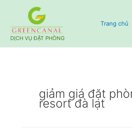
Nhảy
tới
Trang chủ
nội
dung
DỊCH VỤ ĐẶT PHÒNG
giảm giá đặt phò
resort đà lạt