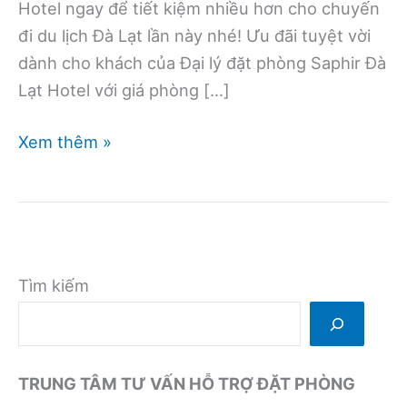
Hotel ngay để tiết kiệm nhiều hơn cho chuyến
đi du lịch Đà Lạt lần này nhé! Ưu đãi tuyệt vời
dành cho khách của Đại lý đặt phòng Saphir Đà
Lạt Hotel với giá phòng […]
Khuyến
Xem thêm »
mại
giảm
giá
20%
hấp
Tìm kiếm
dẫn
tại
Saphir
TRUNG TÂM TƯ VẤN HỖ TRỢ ĐẶT PHÒNG
Đà