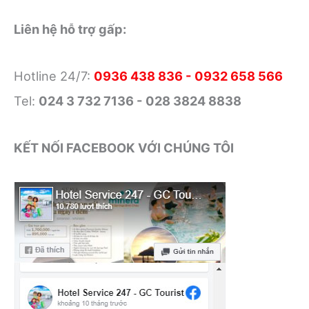
Lạt
Hotel
Liên hệ hỗ trợ gấp:
4
sao
Hotline 24/7:
0936 438 836 - 0932 658 566
Tel:
024 3 732 7136 - 028 3824 8838
KẾT NỐI FACEBOOK VỚI CHÚNG TÔI