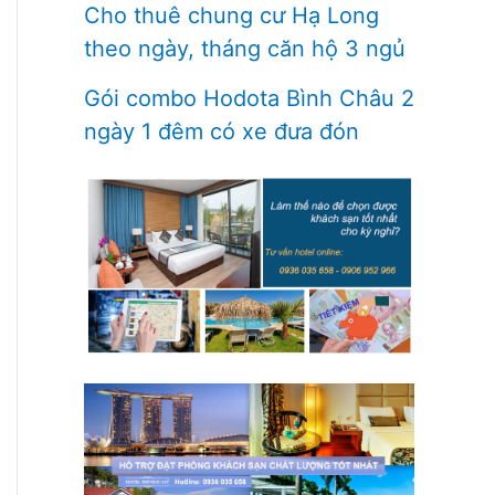
Cho thuê chung cư Hạ Long
theo ngày, tháng căn hộ 3 ngủ
Gói combo Hodota Bình Châu 2
ngày 1 đêm có xe đưa đón