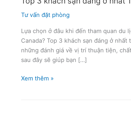
Top 3 khách sạn đáng ở nhất 
Tư vấn đặt phòng
Lựa chọn ở đâu khi đến tham quan du lị
Canada? Top 3 khách sạn đáng ở nhất 
những đánh giá về vị trí thuận tiện, chấ
sau đây sẽ giúp bạn […]
Top
Xem thêm »
3
khách
sạn
đáng
ở