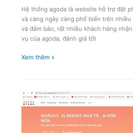
Hệ thống agoda là website hỗ trợ đặt 
và càng ngày càng phổ biến trên nhiều 
và đảm bảo, rất nhiều khách hàng nhận 
vụ của agoda, đánh giá tốt
Đặt
Xem thêm »
phòng
qua
agoda
có
đảm
bảo
không?