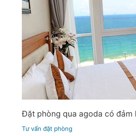
khi
đặt
phòng
agoda
Đặt phòng qua agoda có đảm 
Tư vấn đặt phòng