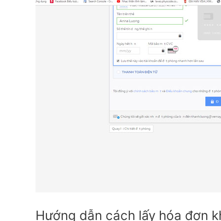
Đặt
phòng
Agoda
có
xuất
hóa
đơn
đỏ
không?
Hướng dẫn cách lấy hóa đơn k