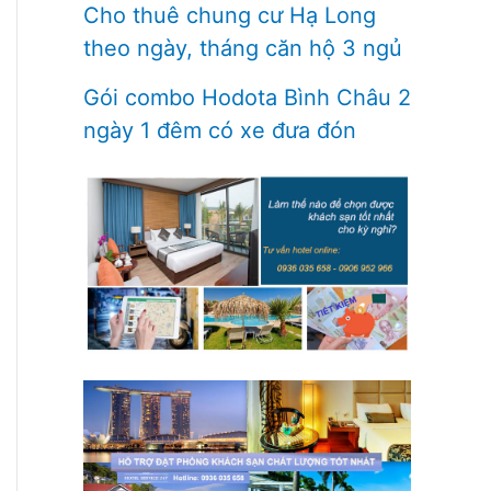
Cho thuê chung cư Hạ Long
theo ngày, tháng căn hộ 3 ngủ
Gói combo Hodota Bình Châu 2
ngày 1 đêm có xe đưa đón