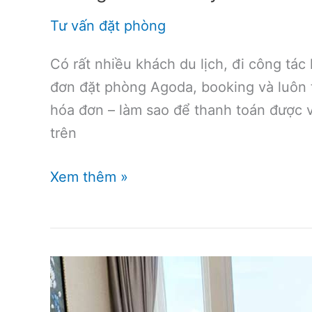
Tư vấn đặt phòng
Có rất nhiều khách du lịch, đi công tác
đơn đặt phòng Agoda, booking và luôn 
hóa đơn – làm sao để thanh toán được v
trên
Hướng
Xem thêm »
dẫn
cách
lấy
hóa
đơn