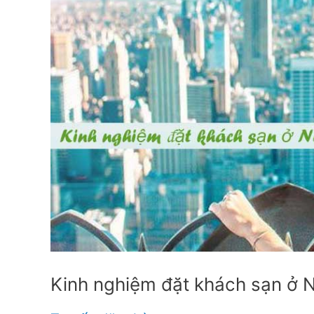
New
York?
(2022)
Kinh nghiệm đặt khách sạn ở 