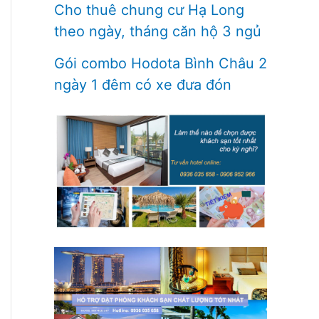
Cho thuê chung cư Hạ Long
theo ngày, tháng căn hộ 3 ngủ
Gói combo Hodota Bình Châu 2
ngày 1 đêm có xe đưa đón