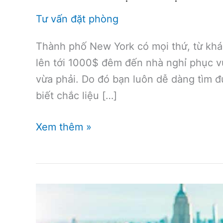
Tư vấn đặt phòng
Thành phố New York có mọi thứ, từ khá
lên tới 1000$ đêm đến nhà nghỉ phục v
vừa phải. Do đó bạn luôn dễ dàng tìm đ
biết chắc liệu […]
Nên
Xem thêm »
ở
khách
sạn
nào
tại