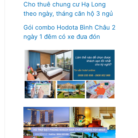
Cho thuê chung cư Hạ Long
theo ngày, tháng căn hộ 3 ngủ
Gói combo Hodota Bình Châu 2
ngày 1 đêm có xe đưa đón